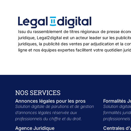
Vous saisissez le numéro SIREN :
Issu du rassemblement de titres régionaux de presse écon
juridique, Legal2digital est un acteur leader sur les publicit
juridiques, la publicité des ventes par adjudication et la c
ligne et nos équipes expertes facilitent votre quotidien juri
NOS SERVICES
Annonces légales pour les pros
Formalités J
Solution digitale de parutions et de gestion
Solution digita
d’annonces légales réservée aux
formalités juri
Vous choisissez la formalité de correction :
professionnels du chiffre et du droit.
professionnels 
Agence Juridique
Centrales d