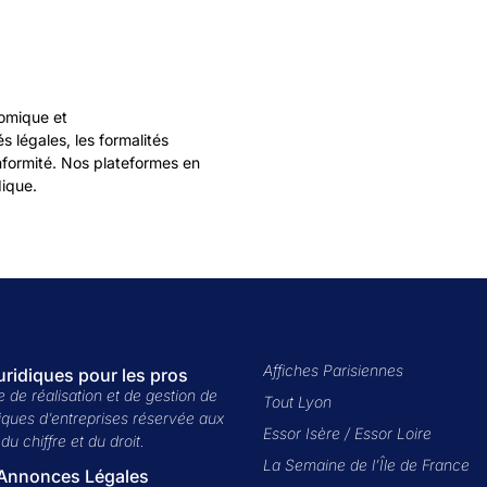
omique et
és légales, les formalités
onformité. Nos plateformes en
dique.
Affiches Parisiennes
uridiques pour les pros
le de réalisation et de gestion de
Tout Lyon
diques d’entreprises réservée aux
Essor Isère
/
Essor Loire
du chiffre et du droit.
La Semaine de l’Île de France
'Annonces Légales