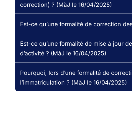
correction) ? (MàJ le 16/04/2025)
Est-ce qu’une formalité de correction d
Donne par les présentes pouvoir au Cabinet XXX, 
jour des données du Registre National des Entre
Réponse mise à jour le 04/10/2024.
Est-ce qu’une formalité de mise à jour d
Attention !
d’activité ? (MàJ le 16/04/2025)
Dans le cadre d’une complétion / correction, le do
Pourquoi, lors d’une formalité de correcti
l’immatriculation ? (MàJ le 16/04/2025)
En général, vous rencontrez ce souci lorsque que
temps, la société a été créée sans activité ou a é
reprise d’activité n’est pas remontée dans le RNE e
Vous vous rendez donc sur le Guichet unique afin 