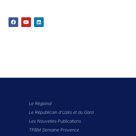
Le Régional
Le Républicain d’Uzès et du Gard
Les Nouvelles Publications
TPBM Semaine Provence